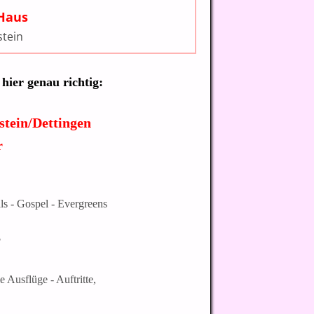
Haus
stein
hier genau richtig:
stein/Dettingen
r
ls - Gospel - Evergreens
?
Ausflüge - Auftritte,